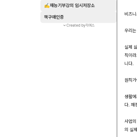
✍️재능기부강의 임시저장소
비즈니
책구매인증
Created by
긱어스
우리는
실제 
칙이라
니다.
원칙가이
생활에
다. 
사업의
의 실