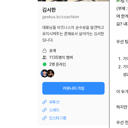
김서한
geekus.kr/
coachkim
대표님들 비즈니스의 순수성을 발견하고
유지시켜주는 존재로서 살아가는 김서한
입니다.
우선 
공개
1135
명의 멤버
기
2
명 온라인
기
성
커뮤니티 가입
이 두
유튜브
하지만
스레드
인스타그램
우선 