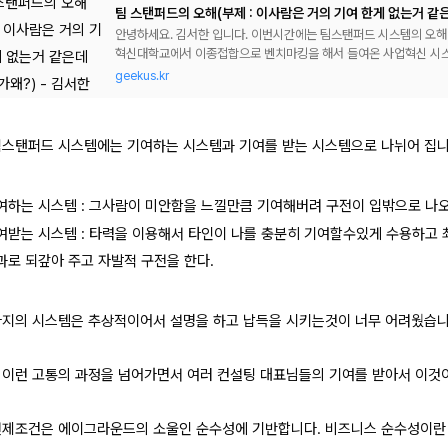
팀 스탠퍼드의 오해(부제 : 이사람은 거의 기여 한게 없는거 같은
안녕하세요. 김서한 입니다. 이번시간에는 팀스탠퍼드 시스템의 오해
혁신대학교에서 이종접합으로 벤치마킹을 해서 들여온 사업혁신 시스템입니다.
v=yDtDQskrlFQ우선이 시스템은 7
geekus.kr
팀스탠퍼드 시스템에는 기여하는 시스템과 기여를 받는 시스템으로 나뉘어 집니
여하는 시스템 : 그사람이 미안함을 느낄만큼 기여해버려 구전이 입밖으로 나오
여받는 시스템 : 타력을 이용해서 타인이 나를 충분히 기여할수있게 수용하고 
과로 되갚아 주고 자발적 구전을 한다.
가지의 시스템은 추상적이어서 설명을 하고 납득을 시키는것이 너무 어려웠습니
 이런 고통의 과정을 넘어가면서 여러 컨설팅 대표님들의 기여를 받아서 이것
전제조건은 에이그라운드의 소울인 순수성에 기반합니다. 비즈니스 순수성이란