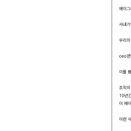
에이그
사내기
우리의
ceo
이를 
조직의
10년
이 에
이런 