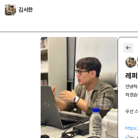
김서한
레퍼
안녕하
하겠습
우선 
https