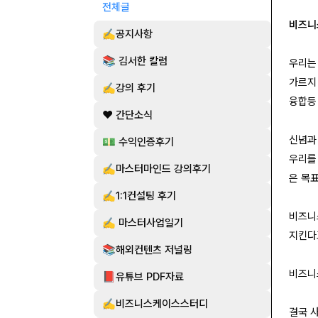
전체글
비즈니
✍️공지사항
📚 김서한 칼럼
우리는
가르지
✍️강의 후기
융합등
❤️ 간단소식
신념과
💵 수익인증후기
우리를
✍️마스터마인드 강의후기
은 목
✍️1:1컨설팅 후기
비즈니
✍️ 마스터사업일기
지킨다
📚해외컨텐츠 저널링
비즈니
📕유튜브 PDF자료
✍️비즈니스케이스스터디
결국 