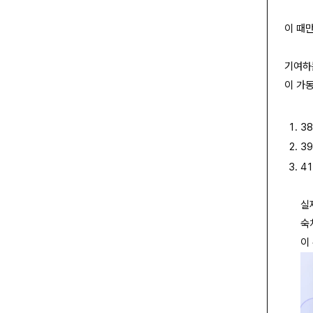
이 때
기여하
이 가
3
3
4
실
숙
이