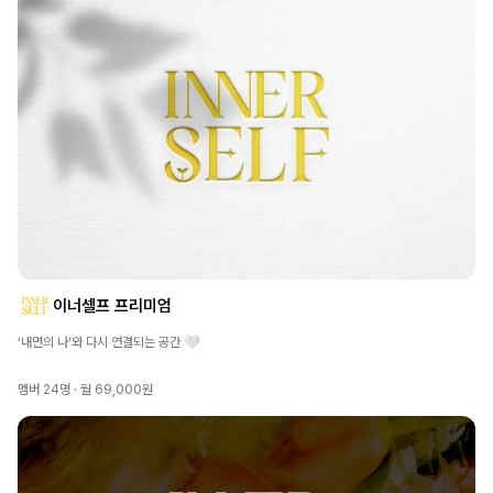
이너셀프 프리미엄
‘내면의 나‘와 다시 연결되는 공간 🤍
멤버
24
명 ·
월 69,000원