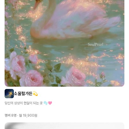
소울펄가든💫
당신의 상상이 현실이 되는 곳 🫧🩷
멤버
8
명 ·
월 19,900원