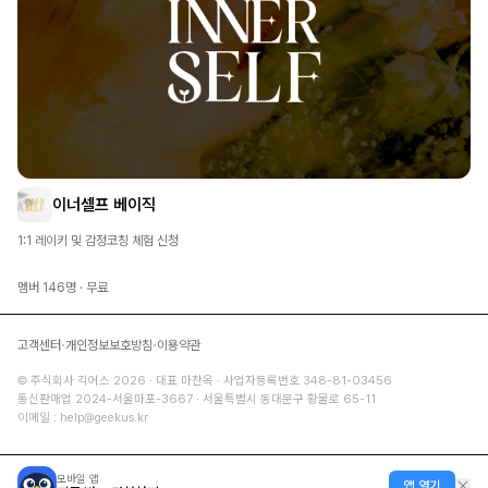
이너셀프 베이직
1:1 레이키 및 감정코칭 체험 신청
멤버
146
명 ·
무료
·
·
고객센터
개인정보보호방침
이용약관
© 주식회사 긱어스
2026
· 대표 마찬옥 · 사업자등록번호 348-81-03456
통신판매업 2024-서울마포-3667 · 서울특별시 동대문구 황물로 65-11
이메일 :
help@geekus.kr
모바일 앱
앱 열기