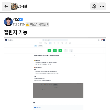
김서한
리오
4
1월 21일
•
✍️ 마스터사업일기
챌린지 기능