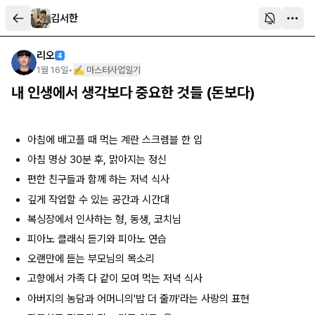
김서한
리오
4
1월 16일
•
✍️ 마스터사업일기
내 인생에서 생각보다 중요한 것들 (돈보다)
아침에 배고플 때 먹는 계란 스크렘블 한 입
아침 명상 30분 후, 맑아지는 정신
편한 친구들과 함께 하는 저녁 식사
깊게 작업할 수 있는 공간과 시간대
복싱장에서 인사하는 형, 동생, 코치님
피아노 클래식 듣기와 피아노 연습
오랜만에 듣는 부모님의 목소리
고향에서 가족 다 같이 모여 먹는 저녁 식사
아버지의 농담과 어머니의'밥 더 줄까'라는 사랑의 표현