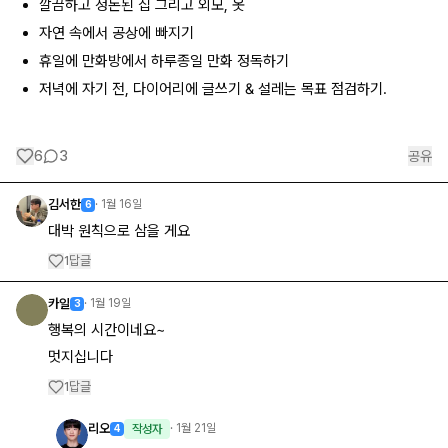
깔끔하고 정돈된 집 그리고 외모, 옷
자연 속에서 공상에 빠지기
휴일에 만화방에서 하루종일 만화 정독하기
저녁에 자기 전, 다이어리에 글쓰기 & 설레는 목표 점검하기.
6
3
공유
김서한
·
1월 16일
6
대박 원칙으로 삼을 게요
답글
1
카일
·
1월 19일
3
행복의 시간이네요~
멋지십니다
답글
1
리오
·
1월 21일
4
작성자