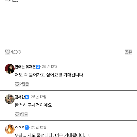
긱어스.
4
3
공유
연애는 유재은
·
25년 12월
3
저도 꼭 들어가고 싶어요 !!! 기대됩니다
답글
2
김서한
·
25년 12월
6
완벽히 구체적이에요
답글
1
ㅇㅇㅇ
·
25년 12월
1
우와... 저도 줄섭니다. 너무 기대됩니다.. !!!