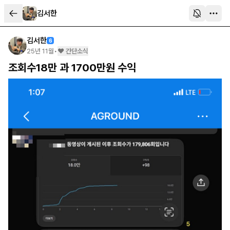
김서한
김서한
6
25년 11월
•
❤️ 간단소식
조회수18만 과 1700만원 수익