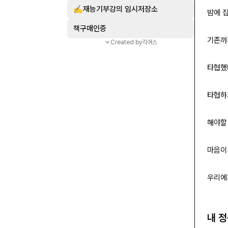
✍️재능기부강의 임시저장소
밤에 집
책구매인증
기존까
Created by
긱어스
타협했
타협하
해야할 
마음이
우리에
내 정