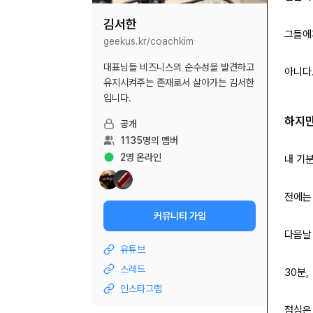
김서한
그들에
geekus.kr/
coachkim
대표님들 비즈니스의 순수성을 발견하고
아니다
유지시켜주는 존재로서 살아가는 김서한
입니다.
하지만
공개
1135
명의 멤버
2
명 온라인
내 기
전에는
커뮤니티 가입
다음날
유튜브
스레드
30분,
인스타그램
점심은