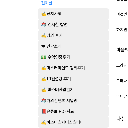
전체글
✍️공지사항
이것만
📚 김서한 칼럼
하지만
✍️강의 후기
❤️ 간단소식
마음의
💵 수익인증후기
그래서
✍️마스터마인드 강의후기
✍️1:1컨설팅 후기
그래서
✍️ 마스터사업일기
아이,
📚해외컨텐츠 저널링
📕유튜브 PDF자료
나는
✍️비즈니스케이스스터디