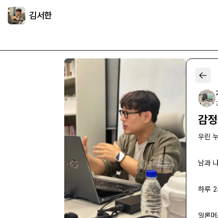
김서한
감정
우린 
남과 
하루 
일론머