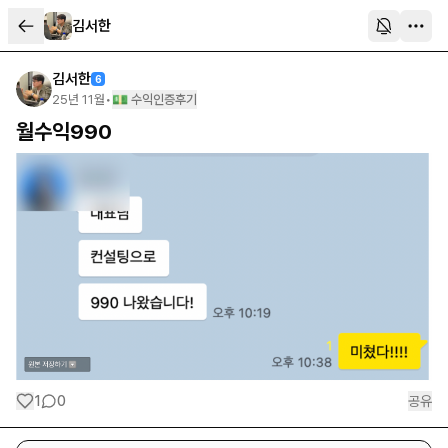
김서한
김서한
6
25년 11월
•
💵 수익인증후기
월수익990
1
0
공유