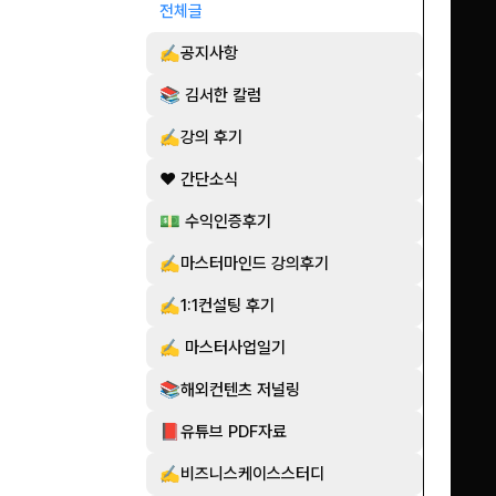
전체글
✍️공지사항
📚 김서한 칼럼
✍️강의 후기
❤️ 간단소식
💵 수익인증후기
✍️마스터마인드 강의후기
✍️1:1컨설팅 후기
✍️ 마스터사업일기
📚해외컨텐츠 저널링
📕유튜브 PDF자료
✍️비즈니스케이스스터디