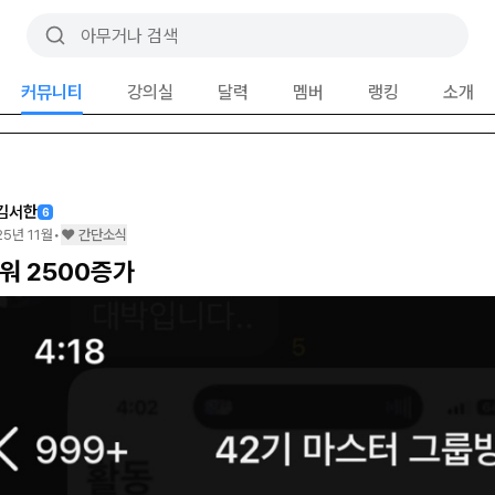
커뮤니티
강의실
달력
멤버
랭킹
소개
김서한
6
25년 11월
•
❤️ 간단소식
워 2500증가