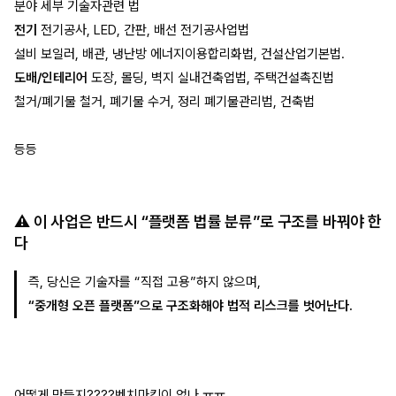
분야 세부 기술자관련 법
전기
전기공사, LED, 간판, 배선 전기공사업법
설비 보일러, 배관, 냉난방 에너지이용합리화법, 건설산업기본법.
도배/인테리어
도장, 몰딩, 벽지 실내건축업법, 주택건설촉진법
철거/폐기물 철거, 폐기물 수거, 정리 폐기물관리법, 건축법
등등
⚠️ 이 사업은 반드시
“플랫폼 법률 분류”
로 구조를 바꿔야 한
다
즉, 당신은 기술자를 “직접 고용”하지 않으며,
“중개형 오픈 플랫폼”으로 구조화해야 법적 리스크를 벗어난다.
어떻게 만들지????벤치마킹이 없나 ㅠㅠ