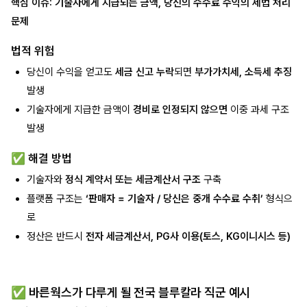
핵심 이슈: 기술자에게 지급되는 금액, 당신의 수수료 수익의 세법 처리
문제
법적 위험
당신이 수익을 얻고도
세금 신고 누락
되면
부가가치세, 소득세 추징
발생
기술자에게 지급한 금액이
경비로 인정되지 않으면
이중 과세 구조
발생
✅ 해결 방법
기술자와
정식 계약서 또는 세금계산서 구조
구축
플랫폼 구조는
‘판매자 = 기술자 / 당신은 중개 수수료 수취’
형식으
로
정산은 반드시
전자 세금계산서, PG사 이용(토스, KG이니시스 등)
✅ 바른웍스가 다루게 될
전국 블루칼라 직군 예시