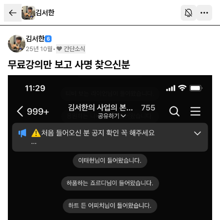
김서한
김서한
6
25년 10월
•
❤️ 간단소식
무료강의만 보고 사명 찾으신분