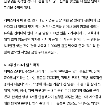
진정성을 축적한 것이다. 돈을 쫓지 않고 신뢰를 쫓았을 때 돈은 알아서
따라올 수밖에 없다.
케이스에서 배울 점:
초기 1인 기업은 당장 이번 달 월세와 생활비가 급
하다고 내 철학과 맞지 않는 저단가 고객을 받거나 과장 광고를 돌리는
유혹을 견뎌내야 한다. 지금 당장 100만 원을 포기하더라도, 고객에게
대가 없이 압도적인 가치를 먼저 제공해 '이 사람은 찐이다'라는 평판을
6개월간 쌓는 것이 결국 나중에 1,000만 원을 벌어다 준다. 장기적 관
점이 없으면 사업은 금방 위태로워진다.
6. 3주간 60개 릴스 폭격
케이스 스터디:
수많은 크리에이터들이 "콘텐츠는 양이 중요할까, 질이
중요할까?"라는 한가한 질문을 던지지만, 정답은 무조건 "질은 압도적인
양에서 나온다"이다. 박영재 대표는 기존의 긴 영상이나 강의를 잘게 쪼
개어, 아침, 점심, 저녁 하루 3번씩 3주 동안 무려 60개의 릴스를 쏟아
냈다. 완벽한 영상 1개를 만들겠다며 실행을 미루는 것은 그저 게으름에
대한 핑계일 뿐이다. 릴스 뿐만 아니라 유튜브 영상도, 쓰레드도 박영재