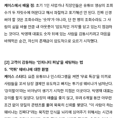
케이스에서 배울 점:
초기 1인 사업가나 직장인들은 유튜브 영상의 조회
수가 두 자릿수에 머문다고 해서 좌절하고 포기해선 안 된다. 진짜 신경
써야 할 것은 조회수라는 '숫자'가 아니라, 단 한 명의 조회수라도 그 사
람의 삶을 바꿀 만큼 내 아웃풋이 '압도적인 가치'를 담고 있는지 점검하
는 것이다. 박영재 대표도 숫자 뒤에 있는 사람을 감동시키려고 마음을
바꿔먹은 순간, 자신의 존재급이 압도적으로 오르기 시작했다.
[2] 고객이 감동하는 '인피니티 퍼널'을 세팅하는 법
5. '먹튀' 웨비나에 대한 환멸
케이스 스터디:
요즘 유튜브나 인스타그램을 켜면 '무료 특강'을 미끼로
사람들을 꼬셔 당장 결제만 유도하고 빠지는 투기성 웨비나가 넘쳐난다.
‘강의팔이’라는 비아냥이 생기기 시작한 지점은 이곳이다. 박영재 대표는
강의를 팔지 않았다. 당장의 매출을 좇지 않고, 무려 6개월 동안 아무런
조건 없이 양질의 콘텐츠를 풀며 묵묵히 신뢰를 쌓았다. "이 사람이 하는
웨비나는 진짜다"라는 묵직한 인식을 뇌리에 심어주기 위해서는 시간과