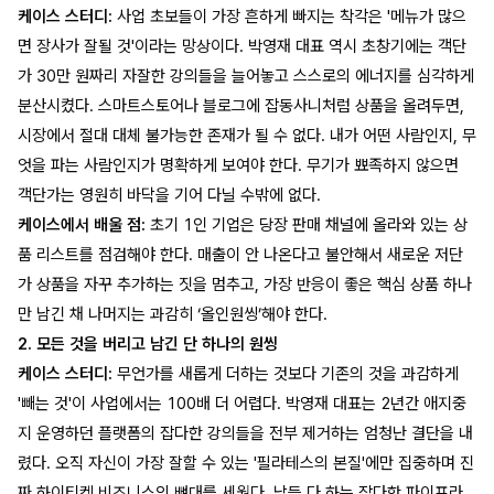
케이스 스터디:
사업 초보들이 가장 흔하게 빠지는 착각은 '메뉴가 많으
면 장사가 잘될 것'이라는 망상이다. 박영재 대표 역시 초창기에는 객단
가 30만 원짜리 자잘한 강의들을 늘어놓고 스스로의 에너지를 심각하게
분산시켰다. 스마트스토어나 블로그에 잡동사니처럼 상품을 올려두면,
시장에서 절대 대체 불가능한 존재가 될 수 없다. 내가 어떤 사람인지, 무
엇을 파는 사람인지가 명확하게 보여야 한다. 무기가 뾰족하지 않으면
객단가는 영원히 바닥을 기어 다닐 수밖에 없다.
케이스에서 배울 점:
초기 1인 기업은 당장 판매 채널에 올라와 있는 상
품 리스트를 점검해야 한다. 매출이 안 나온다고 불안해서 새로운 저단
가 상품을 자꾸 추가하는 짓을 멈추고, 가장 반응이 좋은 핵심 상품 하나
만 남긴 채 나머지는 과감히 ‘올인원씽’해야 한다.
2. 모든 것을 버리고 남긴 단 하나의 원씽
케이스 스터디:
무언가를 새롭게 더하는 것보다 기존의 것을 과감하게
'빼는 것'이 사업에서는 100배 더 어렵다. 박영재 대표는 2년간 애지중
지 운영하던 플랫폼의 잡다한 강의들을 전부 제거하는 엄청난 결단을 내
렸다. 오직 자신이 가장 잘할 수 있는 '필라테스의 본질'에만 집중하며 진
짜 하이티켓 비즈니스의 뼈대를 세웠다. 남들 다 하는 잡다한 파이프라