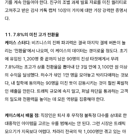
기를 계속 만들어야 한다. 친구의 조별 과제 발표 자료를 미친 퀄리티로
고쳐주고 받은 감사 카톡 캡처 10장이 가치에 대한 가장 강력한 증명서
다.
11. 7.8%의 미친 고가 전환율
케이스 스터디:
비즈니스의 진짜 파괴력은 결국 마지막 결제 버튼이 눌
리는 '전환율'에서 나오며, 이 케이스의 데이터는 경이로울 정도다. 초기
에 유입된 1,200명 중 끝까지 남은 90명의 진성 타겟에게서 무려
7.8%라는 초고가 상품 전환율을 뽑아내 단 3일 만에 3,100만 원 이상
의 수익을 달성했다. 허수가 섞인 1만 명을 모아놓고 박리다매하는 것보
다, 내 철학에 동의하는 90명을 미친 듯이 감동시키는 것이 훨씬 폭발적
인 매출을 만든다. 트래픽 규모에 속지 말고, 퍼널 하단을 통과하는 고객
의 밀도와 전환력을 높이는 데 모든 역량을 집중해야 한다.
케이스에서 배울 점:
직장인은 퇴사 후 무작정 불특정 다수를 상대로 한
대중적인 아이템을 고르는 우를 범해서는 안 된다. 그런 시장은 트래픽
모으기가 지옥보다 어렵다. 차라리 전국의 딱 1,000명만 겪고 있는 아