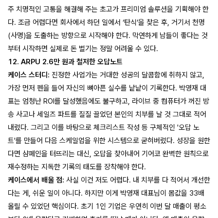
주 치명적인 고통을 해결해 주는 초고가 프리미엄 솔루션을 기획해야 한
다. 조금 어렵다면 회사에서 하던 일에서 ‘탄식’을 찾은 후, 거기서 천명
(사명)을 도출하는 방향으로 시작해야 한다. 막연하게 남들이 좋다는 것
부터 시작하면 실제로 돈 벌기는 정말 어려울 수 있다.
12. ARPU 2.6만 원과 철저한 오답노트
케이스 스터디:
진정한 사업가는 거대한 성공의 달콤함에 취하지 않고,
가장 먼저 펜을 들어 자신의 뼈아픈 실수를 낱낱이 기록한다. 박영재 대
표는 엄청난 ROI를 달성했음에도 불구하고, 라이브 중 컴퓨터가 꺼진 방
송 사고나 세일즈 파트를 질질 끌었던 본인의 치부를 날 것 그대로 적어
내렸다. 그리고 이를 바탕으로 체크리스트 작성 등 구체적인 '오답 노
트'를 만들어 다음 스케일업을 위한 시스템으로 굳혀버렸다. 성장을 원한
다면 샴페인을 터뜨리는 대신, 오답을 찾아내어 기어코 완벽한 원칙으로
재수정하는 지독한 기록의 태도를 장착해야 한다.
케이스에서 배울 점:
사실 이건 저도 어렵다. 내 치부를 다 적어서 개선한
다는 게, 쉬운 일이 아니다. 하지만 이게 박영재 대표님이 몸값을 33배
올릴 수 있었던 핵심이다. 초기 1인 기업은 우연히 이번 달 매출이 평소