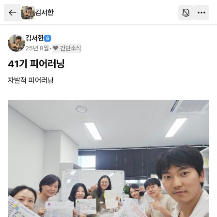
김서한
김서한
6
25년 8월
•
❤️ 간단소식
41기 피어러닝
자발적 피어러닝