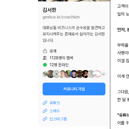
고객이
김서한
일의 
geekus.kr/
coachkim
대표님들 비즈니스의 순수성을 발견하고
먼저,
유지시켜주는 존재로서 살아가는 김서한
입니다.
부하율
공개
사명이
1128
명의 멤버
이걸 
12
명 온라인
+
2
이게 안
커뮤니티 가입
그다음
한 달 
유튜브
스레드
"유튜브
인스타그램
이를 