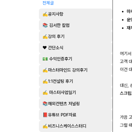
전체글
마
✍️공지사항
운
📚 김서한 칼럼
재
✍️강의 후기
❤️ 간단소식
여기
💵 수익인증후기
고객 
이건 
✍️마스터마인드 강의후기
✍️1:1컨설팅 후기
대신, 
✍️ 마스터사업일기
스크립
📚해외컨텐츠 저널링
📕유튜브 PDF자료
가끔 
그럴 
✍️비즈니스케이스스터디