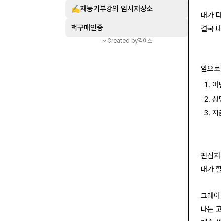
✍️재능기부강의 임시저장소
내가 
책구매인증
결국 
Created by
긱어스
앞으로
어
상
지
편집처
내가 
그래야
나는 