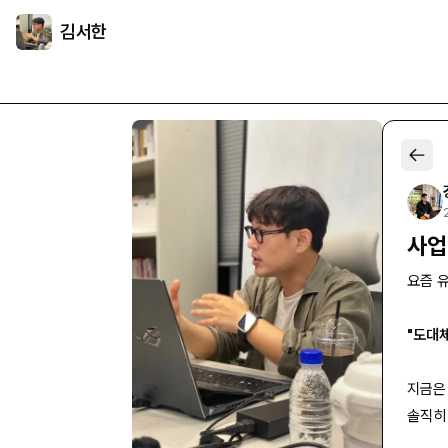
김서한
사업
요즘 
"도대
지금은
솔직히