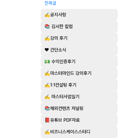
전체글
✍️공지사항
📚 김서한 칼럼
✍️강의 후기
❤️ 간단소식
💵 수익인증후기
✍️마스터마인드 강의후기
✍️1:1컨설팅 후기
✍️ 마스터사업일기
📚해외컨텐츠 저널링
📕유튜브 PDF자료
✍️비즈니스케이스스터디