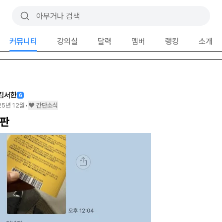
커뮤니티
강의실
달력
멤버
랭킹
소개
김서한
6
25년 12월
•
❤️ 간단소식
판