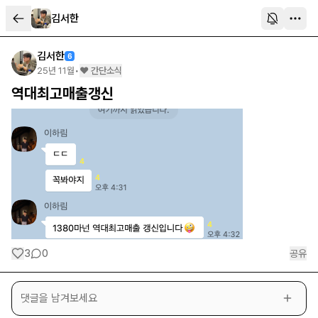
김서한
김서한
6
25년 11월
•
❤️ 간단소식
역대최고매출갱신
3
0
공유
댓글을 남겨보세요