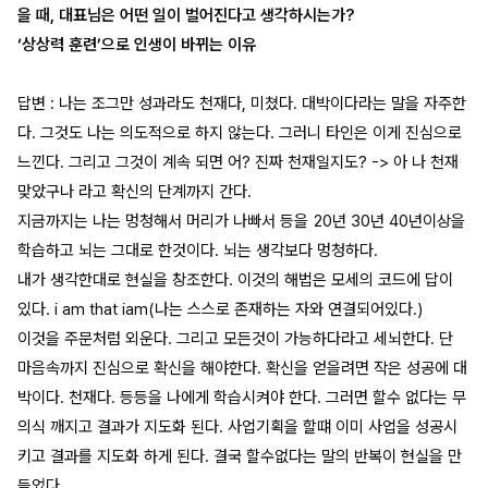
을 때, 대표님은 어떤 일이 벌어진다고 생각하시는가?
‘상상력 훈련’으로 인생이 바뀌는 이유
답변 : 나는 조그만 성과라도 천재다, 미쳤다. 대박이다라는 말을 자주한
다. 그것도 나는 의도적으로 하지 않는다. 그러니 타인은 이게 진심으로
느낀다. 그리고 그것이 계속 되면 어? 진짜 천재일지도? -> 아 나 천재
맞았구나 라고 확신의 단계까지 간다.
지금까지는 나는 멍청해서 머리가 나빠서 등을 20년 30년 40년이상을
학습하고 뇌는 그대로 한것이다. 뇌는 생각보다 멍청하다.
내가 생각한대로 현실을 창조한다. 이것의 해법은 모세의 코드에 답이
있다. i am that iam(나는 스스로 존재하는 자와 연결되어있다.)
이것을 주문처럼 외운다. 그리고 모든것이 가능하다라고 세뇌한다. 단
마음속까지 진심으로 확신을 해야한다. 확신을 얻을려면 작은 성공에 대
박이다. 천재다. 등등을 나에게 학습시켜야 한다. 그러면 할수 없다는 무
의식 깨지고 결과가 지도화 된다. 사업기획을 할떄 이미 사업을 성공시
키고 결과를 지도화 하게 된다. 결국 할수없다는 말의 반복이 현실을 만
들었다.