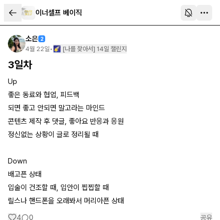
이너셀프 베이직
소은
2
4월 22일
•
🌠 [나를 찾아서] 14일 챌린지
3일차
Up
좋은 동료와 협업, 피드백
되면 좋고 안되면 말고라는 마인드
콘텐츠 제작 후 댓글, 좋아요 반응과 응원
정신없는 상황이 글로 정리될 때
Down
배고픈 상태
입술이 건조할 때, 입안이 찝찝할 때
릴스나 핸드폰을 오래봐서 머리아픈 상태
4
0
공유