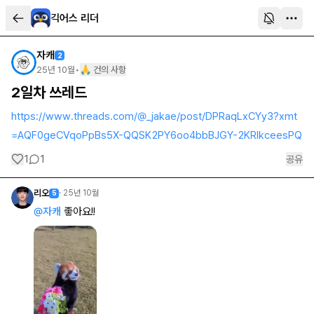
긱어스 리더
자캐
2
25년 10월
•
🙏 건의 사항
2일차 쓰레드
https://www.threads.com/@_jakae/post/DPRaqLxCYy3?xmt
=AQF0geCVqoPpBs5X-QQSK2PY6oo4bbBJGY-2KRIkceesPQ
1
1
공유
리오
·
25년 10월
5
@
자캐
좋아요!!