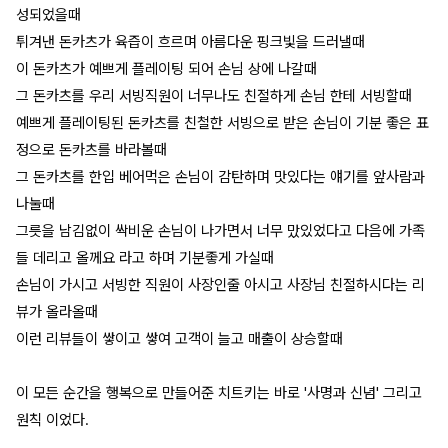
성되었을때
튀겨낸 돈카츠가 육즙이 흐르며 아름다운 핑크빛을 드러낼때
이 돈카츠가 예쁘게 플레이팅 되어 손님 상에 나갈때
그 돈카츠를 우리 서빙직원이 너무나도 친절하게 손님 한테 서빙할때
예쁘게 플레이팅된 돈카츠를 친철한 서빙으로 받은 손님이 기분 좋은 표
정으로 돈카츠를 바라볼때
그 돈카츠를 한입 베어먹은 손님이 감탄하며 맛있다는 얘기를 앞사람과
나눌때
그릇을 남김없이 싹비운 손님이 나가면서 너무 맜있었다고 다음에 가족
들 데리고 올께요 라고 하며 기분좋게 가실때
손님이 가시고 서빙한 직원이 사장인줄 아시고 사장님 친절하시다는 리
뷰가 올라올때
이런 리뷰들이 쌓이고 쌓여 고객이 늘고 매출이 상승할때
이 모든 순간을 행복으로 만들어준 치트키는 바로 '사명과 신념' 그리고
원칙 이었다.