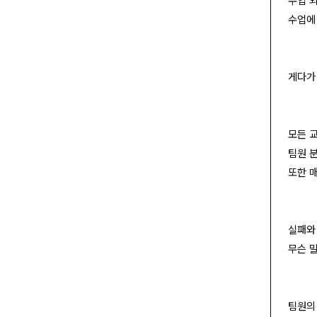
수업 
수업에
게다가
모든 교
팀원 
또한 
실패와
무슨 
팀원의