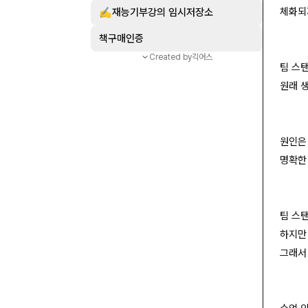
체화되
✍️재능기부강의 임시저장소
책구매인증
Created by
긱어스
팀 스
원래 
원인은 
명확한
팀 스
하지만
그래서