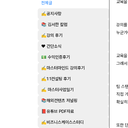
교육을
전체글
✍️공지사항
📚 김서한 칼럼
강의를
누군가
✍️강의 후기
❤️ 간단소식
교육을
💵 수익인증후기
그래서
✍️마스터마인드 강의후기
✍️1:1컨설팅 후기
팀 스
✍️ 마스터사업일기
직접 
📚해외컨텐츠 저널링
확실히
📕유튜브 PDF자료
✍️비즈니스케이스스터디
또한 