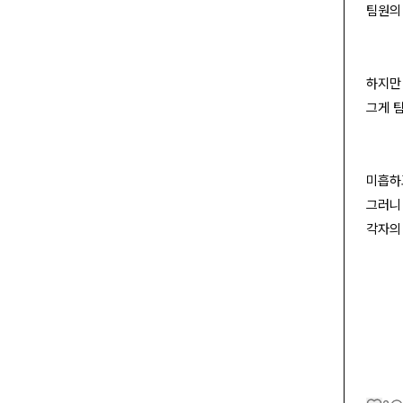
팀원의
하지만
그게 
미흡하
그러니
각자의