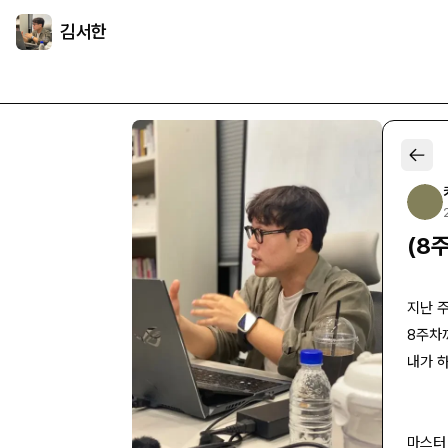
김서한
(8
지난 
8주차
내가 하
마스터