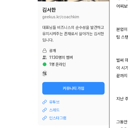
어찌보
김서한
geekus.kr/
coachkim
대표님들 비즈니스의 순수성을 발견하고
본업이
유지시켜주는 존재로서 살아가는 김서한
팀 스
입니다.
공개
1130
명의 멤버
벌써 
1
명 온라인
이 시
끝까지
커뮤니티 가입
지난 
유튜브
스레드
인스타그램
그동안