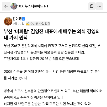
10X 부스터로이드 PT
진이짱
3
4월 30일
•
✍️ 수강생 사업 칼럼
부산 ‘마파람’ 김영진 대표에게 배우는 외식 경영의
네 가지 원칙
부산 동래구 온천장에서 시작해 금정구 구서동 본점으로 신축 이전, 부
산시청 직영점까지 운영하는 해물찜·해물탕 전문점 마파람.
프랜차이즈 1호 범일동점 2026년 3월 오픈 했습니다!
2005년 문을 연 이래 21년이라는 시간 동안 매콤한 해물요리 한 분야
를 지켜온 곳이다.
방송과 스포츠 선수들의 단골집으로 알려져 있고, 부산 해물찜 빅데이터
순위에서도 꾸준히 상위권을 유지하고 있다.
하지만 이 브랜드를 단순한 ‘맛집’으로만 보면 놓치는 것이 있다.