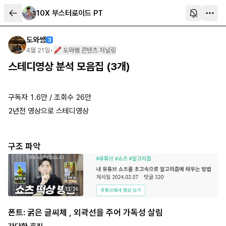
10X 부스터로이드 PT
도와쌤
3
4월 21일
•
🖍️ 도와쌤 콘텐츠 저널링
스테디영상 분석 모음집 (3개)
구독자 1.6만 / 조회수 26만
2년전 영상으로 스테디영상
구조 파악
폰트: 굵은 글씨체 , 외곽선을 주어 가독성 살림