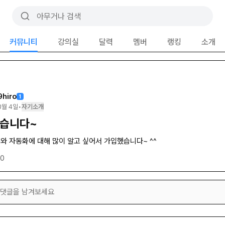
커뮤니티
강의실
달력
멤버
랭킹
소개
9hiro
1
3월 4일
•
자기소개
습니다~
I와 자동화에 대해 많이 알고 싶어서 가입했습니다~ ^^
0
댓글을 남겨보세요