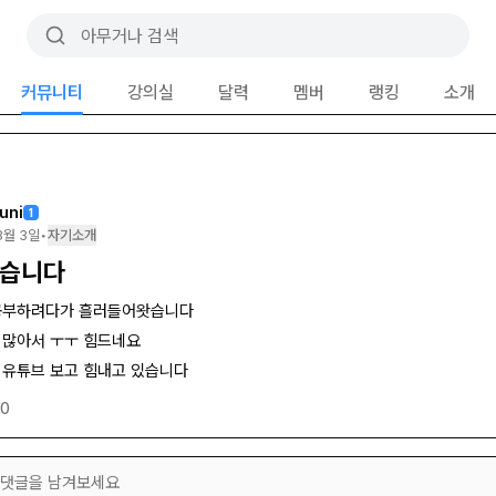
커뮤니티
강의실
달력
멤버
랭킹
소개
juni
1
3월 3일
•
자기소개
습니다
공부하려다가 흘러들어왓습니다
 많아서 ㅜㅜ 힘드네요
 유튜브 보고 힘내고 있습니다
0
댓글을 남겨보세요