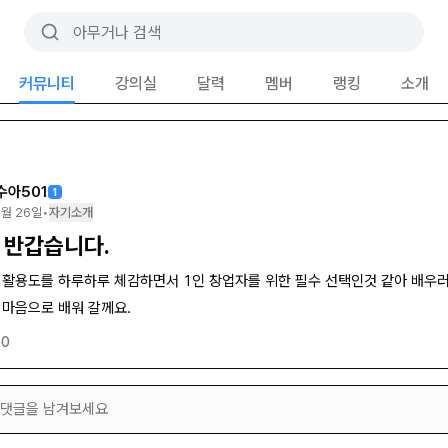
커뮤니티
강의실
달력
멤버
랭킹
소개
수아501
1
1월 26일
•
자기소개
 반갑습니다.
 활용도를 하루하루 체감하면서 1인 창업자를 위한 필수 선택인것 같아 배우러
 마음으로 배워 갈께요.
0
댓글을 남겨보세요