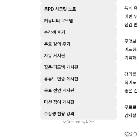
특히 
몽PD 시크릿 노트
이번 
커뮤니티 로드맵
점검 받
수강생 후기
무엇보
무료 강의 후기
어느정
자유 게시판
기획해
질문·피드백 게시판
강의를
유튜브 인증 게시판
적어도
목표 선언 게시판
좋은 
미션 참여 게시판
무료로 
수강생 전용 강의
감사합니
Created by
긱어스
2