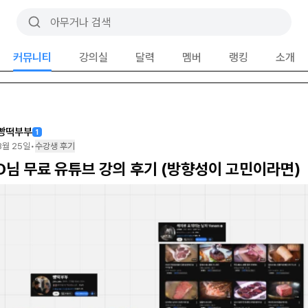
커뮤니티
강의실
달력
멤버
랭킹
소개
빵떡부부
1
3월 25일
•
수강생 후기
D님 무료 유튜브 강의 후기 (방향성이 고민이라면)