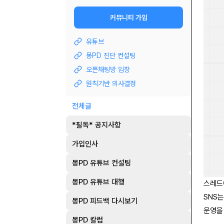
커뮤니티 가입
유튜브
몽PD 진단 컨설팅
오픈채팅방 입장
원칙기반 의사결정
전체글
*필독* 공지사항
가입인사
몽PD 유튜브 컨설팅
몽PD 유튜브 대행
스레드
SNS
몽PD 피드백 다시보기
운영을
몽PD 칼럼