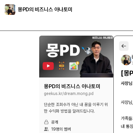
몽PD의 비즈니스 아나토미
[몽
사장님
몽PD의 비즈니스 아나토미
geekus.kr/
dream.mong.pd
사장님,
단순한 조회수가 아닌 내 꿈을 이루기 위
한 수익화 방법을 알려드립니다.
가족들
공개
내 통
19
명의 멤버