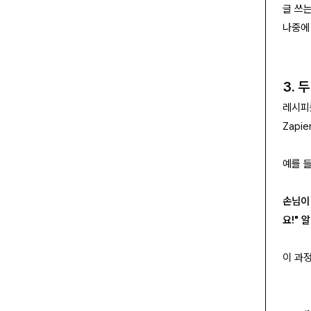
글 쓰는
나중에 
3. 
레시피
Zapi
예를 
손님이
요!" 
이 과