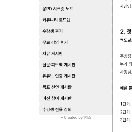
사장님
몽PD 시크릿 노트
커뮤니티 로드맵
2. 
수강생 후기
맥도날
무료 강의 후기
자유 게시판
주방장
누가 
질문·피드백 게시판
사장님
유튜브 인증 게시판
목표 선언 게시판
예를 
미션 참여 게시판
1단계
수강생 전용 강의
2단계
Created by
긱어스
3단계