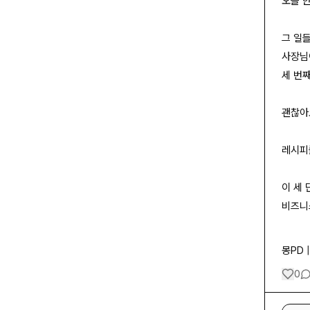
오늘 
그 일
사장님
세 번
괜찮아
레시피를
이 세
비즈니
몽PD 
0