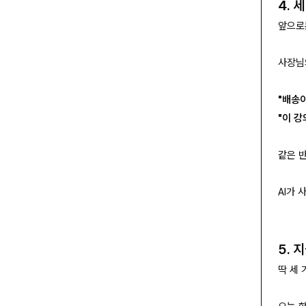
4. 
앞으로
사장님
"배송이
"이 
같은 
AI가
5. 
딱 세 