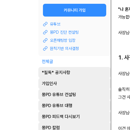
"나 혼
커뮤니티 가입
가능합
유튜브
몽PD 진단 컨설팅
사장님
오픈채팅방 입장
원칙기반 의사결정
1. 
전체글
*필독* 공지사항
사장님
가입인사
솔직히
몽PD 유튜브 컨설팅
그건 
몽PD 유튜브 대행
사장님
몽PD 피드백 다시보기
몽PD 칼럼
이건 