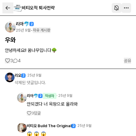
비티오적 퇴사전략
리아🐬
2
25년 9월
•
자유 게시판
우와
안녕하세요!! 꿈나무입니다🌳
3
4
공유
리오
·
25년 9월
2
삭제된 댓글입니다.
리아🐬
·
25년 9월
2
작성자
안되겠다 너 옥땅으로 올라와
답글
3
비티오 Build The Original
·
25년 9월
2
😱 😱 😱