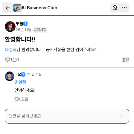
AI Business Club
투쏠
3
25년 11월
•
공지사항
환영합니다!!
@
열정
님 환영합니다~! 공지사항을 한번 읽어주세요!!
1
1
공유
리오
·
25년 11월
2
@
열정
안녕하세요!
답글
0
댓글을 남겨보세요