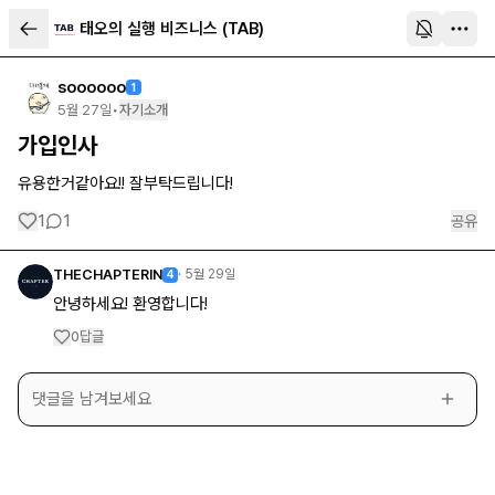
태오의 실행 비즈니스 (TAB)
soooooo
1
5월 27일
•
자기소개
가입인사
유용한거같아요!! 잘부탁드립니다!
1
1
공유
THECHAPTERIN
·
5월 29일
4
안녕하세요! 환영합니다!
답글
0
댓글을 남겨보세요