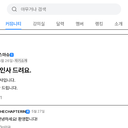
커뮤니티
강의실
달력
멤버
랭킹
소개
스마슈
1
5월 26일
•
자기소개
인사 드려요.
사입니다.
탁 드립니다.
1
HECHAPTERIN
·
5월 27일
4
안녕하세요! 환영합니다!
답글
0