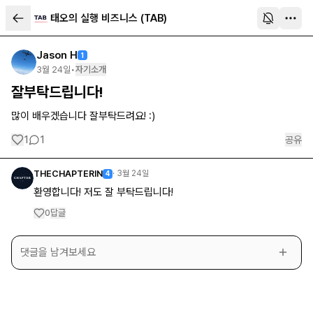
태오의 실행 비즈니스 (TAB)
Jason H
1
3월 24일
•
자기소개
잘부탁드립니다!
많이 배우겠습니다 잘부탁드려요! :)
1
1
공유
THECHAPTERIN
·
3월 24일
4
환영합니다! 저도 잘 부탁드립니다!
답글
0
댓글을 남겨보세요